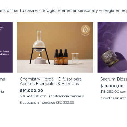
ansformar tu casa en refugio. Bienestar sensorial y energía en equ
uma
Chemistry Herbal - Difusor para
Sacrum Bless
Aceites Esenciales & Esencias
$19.000,00
$91.000,00
ria
$18.050,00
con
$86.450,00
con
Transferencia bancaria
3
cuotas sin inte
3
cuotas sin interés de
$30.333,33