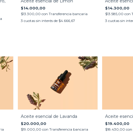
Aceite esencial de Limón
Aceite esenci
ro,
$14.000,00
$14.300,00
$13.300,00
con
Transferencia bancaria
$13.585,00
con
ia
3
cuotas sin interés de
$4.666,67
3
cuotas sin inte
Aceite esencial de Lavanda
Aceite esenci
$20.000,00
$19.400,00
ria
$19.000,00
con
Transferencia bancaria
$18.430,00
con