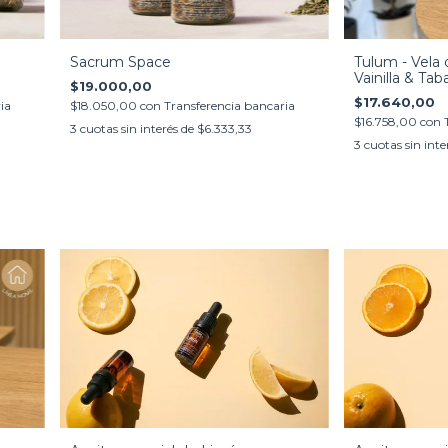
Sacrum Space
Tulum - Vela 
Vainilla & Tab
$19.000,00
$17.640,00
$18.050,00
con
Transferencia bancaria
ia
$16.758,00
con
3
cuotas sin interés de
$6.333,33
3
cuotas sin inte