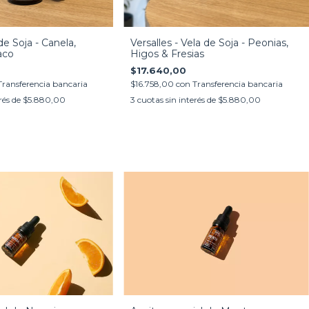
de Soja - Canela,
Versalles - Vela de Soja - Peonias,
aco
Higos & Fresias
$17.640,00
Transferencia bancaria
$16.758,00
con
Transferencia bancaria
rés de
$5.880,00
3
cuotas sin interés de
$5.880,00