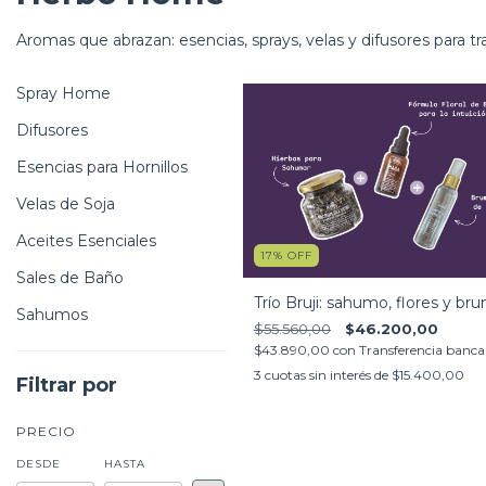
Aromas que abrazan: esencias, sprays, velas y difusores para tr
Spray Home
Difusores
Esencias para Hornillos
Velas de Soja
Aceites Esenciales
17
%
OFF
Sales de Baño
Trío Bruji: sahumo, flores y br
Sahumos
$55.560,00
$46.200,00
$43.890,00
con
Transferencia banca
3
cuotas sin interés de
$15.400,00
Filtrar por
PRECIO
DESDE
HASTA