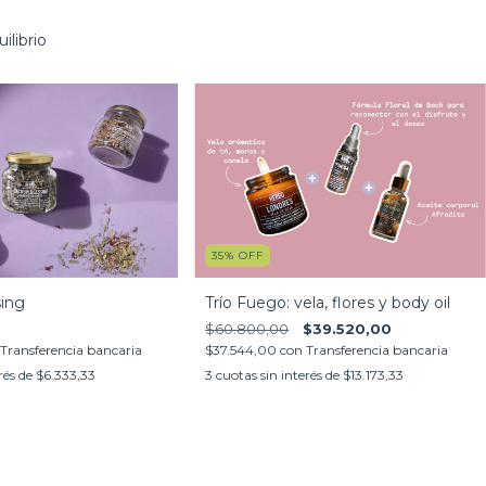
ilibrio
35
%
OFF
ing
Trío Fuego: vela, flores y body oil
$60.800,00
$39.520,00
Transferencia bancaria
$37.544,00
con
Transferencia bancaria
rés de
$6.333,33
3
cuotas sin interés de
$13.173,33