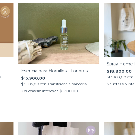
Spray Home F
Esencia para Hornillos - Londres
$18.800,00
a
$17.860,00
con
$15.900,00
$15.105,00
con
Transferencia bancaria
3
cuotas sin inte
3
cuotas sin interés de
$5.300,00