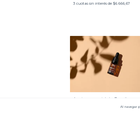
3
cuotas sin interés de
$6.666,67
Aceite esencial de Eucaliptus
$19.000,00
Al navegar p
$18.050,00
con
Transferencia bancar
3
cuotas sin interés de
$6.333,33