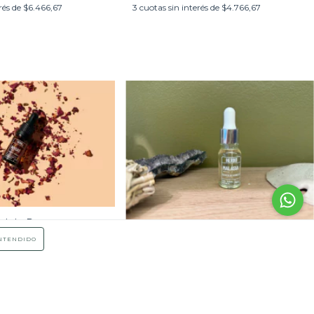
rés de
$6.466,67
3
cuotas sin interés de
$4.766,67
al de Rosas
Esencia para Hornillos - Malasia
NTENDIDO
Transferencia bancaria
$15.900,00
$15.105,00
con
Transferencia bancaria
rés de
$6.333,33
3
cuotas sin interés de
$5.300,00