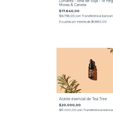
Londres - Vela de Soja - Té neg
Moras & Canela
$17.640,00
$16.758,00
con
Transferencia bancar
3
cuotas sin interés de
$5.880,00
Aceite esencial de Tea Tree
$20.000,00
$19.000,00
con
Transferencia banca