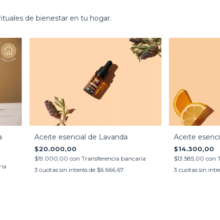
rituales de bienestar en tu hogar.
a
Aceite esencial de Lavanda
Aceite esenc
$20.000,00
$14.300,00
$19.000,00
con
Transferencia bancaria
$13.585,00
con
ria
3
cuotas sin interés de
$6.666,67
3
cuotas sin inte