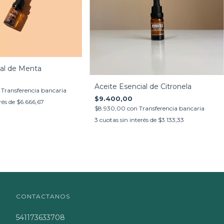
ial de Menta
Aceite Esencial de Citronela
Transferencia bancaria
$9.400,00
rés de
$6.666,67
$8.930,00
con
Transferencia bancaria
3
cuotas sin interés de
$3.133,33
CONTACTANOS
541173633708